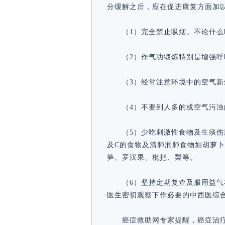
分缓解之后，应在促进康复方面加
（1）完全禁止吸烟。不论什么
（2）作气功锻炼特别是增强
（3）经常注意环境中的空气
（4）不要到人多的或空气污
（5）少吃刺激性食物及生痰
及C的食物及清肺润肺食物如胡萝
笋、罗汉果、枇把、梨等。
（6）坚持定期复查及服用益
医生密切观察下作必要的中西医综
癌症救助网专家提醒，癌症治