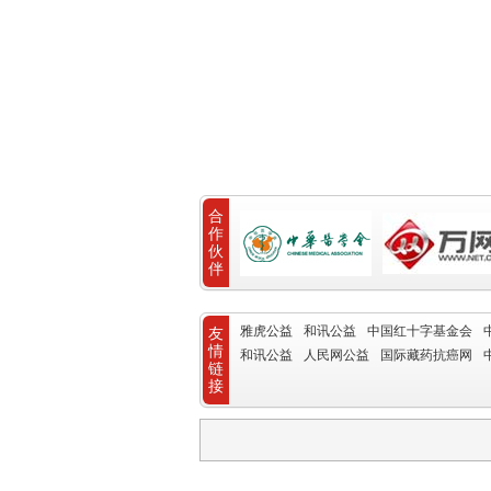
合
作
伙
伴
雅虎公益
和讯公益
中国红十字基金会
友
情
和讯公益
人民网公益
国际藏药抗癌网
链
接