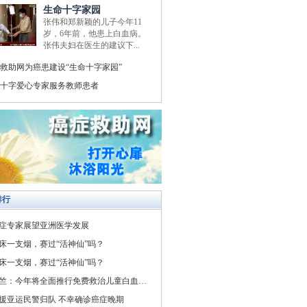
生命十字家园
张伟和郑新颖的儿子今年11
岁，6年前，他患上白血病。
张伟夫妇在医生的建议下...
救助网为癌患建设“生命十字家园”
十字爱心专家服务教师患者
排行
症专家展望亚洲医学发展
床一支烟，赛过“活神仙”吗？
床一支烟，赛过“活神仙”吗？
竺：今年将全面推行免费救治儿童白血病与先天性心脏病
援亚运民警归队 不幸确诊癌症晚期