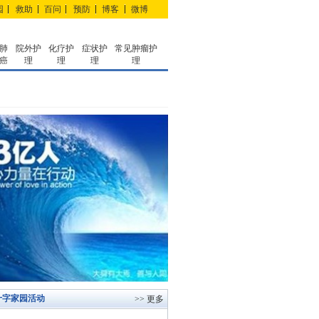
园
救助
百问
预防
博客
微博
肺
院外护
化疗护
症状护
常见肿瘤护
癌
理
理
理
理
十字家园活动
>> 更多