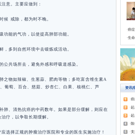
以注意。主要应做到：
时候 戒除，都为时不晚。
癌症
呼吸功能的气功，以使提高肺部功能。
生命
新鲜，多到自然环境中去锻炼或活动。
浊的公共场所去，避免外感和呼吸道感染。
伤肺之物如辣椒、生葱蒜、肥肉等物；多吃富含维生素A
卜、葡萄、百合、慈菇、炒杏仁、白果、核桃仁、芦
资讯
癌
起
气补肺、清热抗癌的中药数年。如果是部分缓解，则应在
起
合治疗，以争取长期缓解。
陈
支
疗应选择正规的肿瘤治疗医院和专业的医生实施治疗！