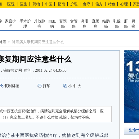
题
医院
医生
药物
中医
指南
护理
食疗
偏方
特色
心理
家
导
家庭护
手术护
其他肿
白血
宫颈
食管
鼻咽
直肠
结肠
乳腺
肝
胃
理
理
瘤
病
癌
癌
癌
癌
癌
癌
癌
癌
肺癌
肺癌病人康复期间应注意些什么
康复期间应注意些什么
：
癌症救助网
时间：
2011-02-24 04:35:55
复制链接
打印
小
中
大
或中西医抗癌药物治疗，病情达到完全缓解或部分缓解之后，应
（1）完全禁止吸烟。不论什么时候 戒除，都为时不晚。
生命
射治疗或中西医抗癌药物治疗，病情达到完全缓解或部