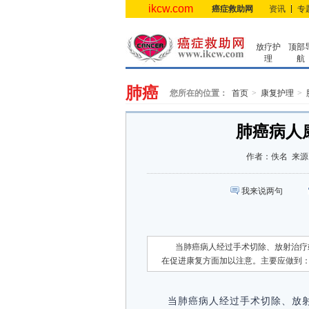
ikcw.com
癌症救助网
资讯
专
放疗护
顶部
理
航
肺癌
您所在的位置：
首页
康复护理
肺癌病人
作者：
佚名
来源
我来说两句
当肺癌病人经过手术切除、放射治疗
在促进康复方面加以注意。主要应做到：
当肺癌病人经过手术切除、放