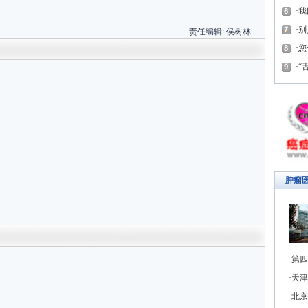
我
别
责任编辑:
侯树林
您
“
肿瘤
第四
天津
北京