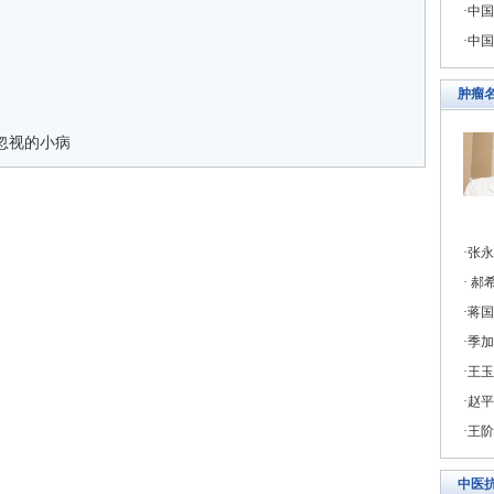
中国
中国
肿瘤
忽视的小病
张永
郝希
蒋国
季加
王玉
赵平
王阶
中医