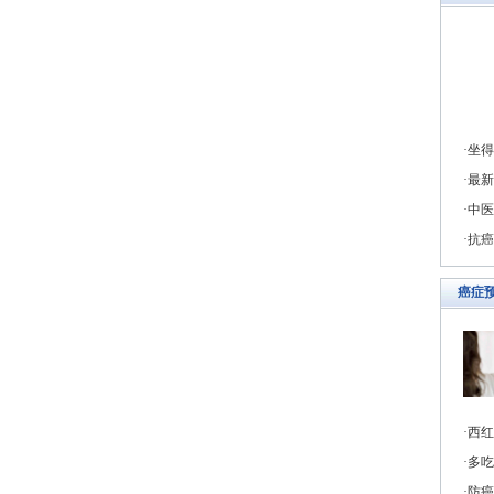
坐得
最新
中医
抗癌
癌症
西红
多吃
防癌