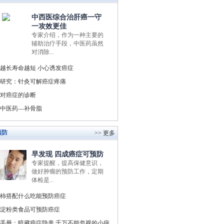
中西医综合治肝癌一守
一攻效更佳
专家介绍，作为一种主要的
辅助治疗手段，中医药虽然
对消除...
越长寿命越短 小心诱发癌症
研究：针灸可解癌症疼痛
对癌症的诊断
中医药—补骨脂
预防
>> 更多
早发现 四成癌症可预防
专家提醒，提高保健意识，
做好肿瘤的预防工作，定期
体检是...
柿搭配什么吃能预防癌症
淀粉类食品可预防癌症
手册：暗藏癌症隐患 千万不能忽视的小病