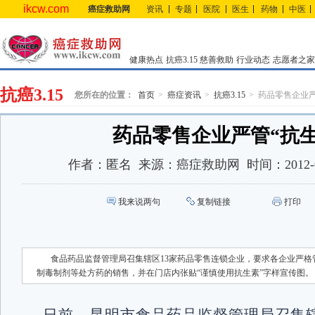
ikcw.com
癌症救助网
资讯
专题
医院
医生
药物
中医
健康热点
抗癌3.15
慈善救助
行业动态
志愿者之家
抗癌3.15
您所在的位置：
首页
癌症资讯
抗癌3.15
药品零售企业严
药品零售企业严管“抗生
作者：
匿名
来源：
癌症救助网
时间：
2012-
我来说两句
复制链接
打印
食品药品监督管理局召集辖区13家药品零售连锁企业，要求各企业严格
制毒制剂等处方药的销售，并在门店内张贴“谨慎使用抗生素”字样宣传图。